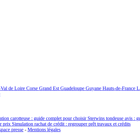
-Val de Loire
Corse
Grand Est
Guadeloupe
Guyane
Hauts-de-France
L
e
tion carotteuse : guide complet pour choisir
Sterwins tondeuse avis : g
r prix
Simulation rachat de crédit : regrouper prêt travaux et crédits
space presse
-
Mentions légales