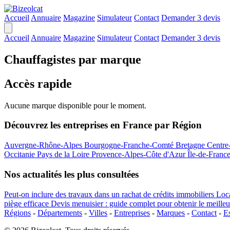
Accueil
Annuaire
Magazine
Simulateur
Contact
Demander 3 devis
Accueil
Annuaire
Magazine
Simulateur
Contact
Demander 3 devis
Chauffagistes par marque
Accès rapide
Aucune marque disponible pour le moment.
Découvrez les entreprises en France par Région
Auvergne-Rhône-Alpes
Bourgogne-Franche-Comté
Bretagne
Centre
Occitanie
Pays de la Loire
Provence-Alpes-Côte d'Azur
Île-de-Franc
Nos actualités les plus consultées
Peut-on inclure des travaux dans un rachat de crédits immobiliers
Loca
piège efficace
Devis menuisier : guide complet pour obtenir le meilleu
Régions
-
Départements
-
Villes
-
Entreprises
-
Marques
-
Contact
-
E