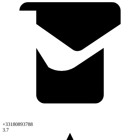
+33180893788
3.7