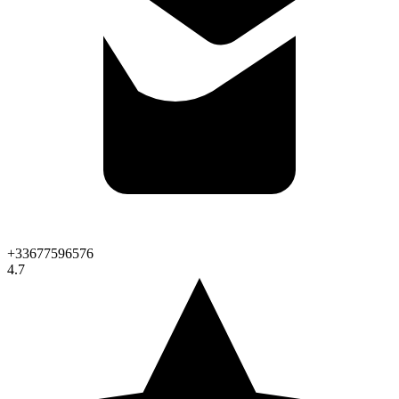
+33677596576
4.7