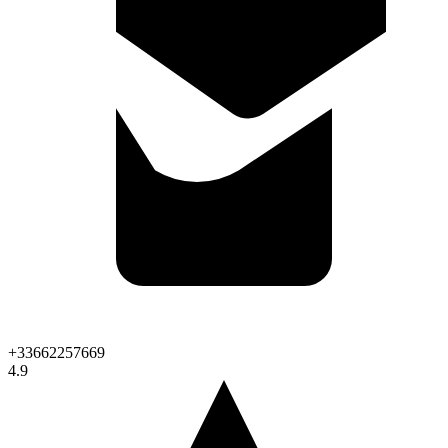
+33662257669
4.9