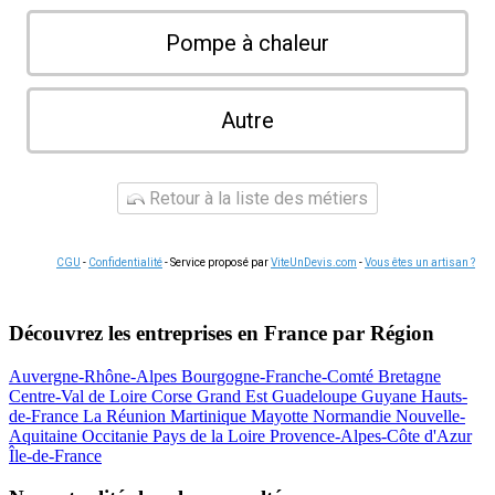
Pompe à chaleur
Autre
Retour à la liste des métiers
CGU
-
Confidentialité
- Service proposé par
ViteUnDevis.com
-
Vous êtes un artisan ?
Découvrez les entreprises en France par Région
Auvergne-Rhône-Alpes
Bourgogne-Franche-Comté
Bretagne
Centre-Val de Loire
Corse
Grand Est
Guadeloupe
Guyane
Hauts-
de-France
La Réunion
Martinique
Mayotte
Normandie
Nouvelle-
Aquitaine
Occitanie
Pays de la Loire
Provence-Alpes-Côte d'Azur
Île-de-France