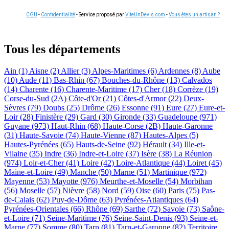
CGU
-
Confidentialité
- Service proposé par
ViteUnDevis.com
-
Vous êtes un artisan ?
Tous les départements
Ain (1)
Aisne (2)
Allier (3)
Alpes-Maritimes (6)
Ardennes (8)
Aube
(10)
Aude (11)
Bas-Rhin (67)
Bouches-du-Rhône (13)
Calvados
(14)
Charente (16)
Charente-Maritime (17)
Cher (18)
Corrèze (19)
Corse-du-Sud (2A)
Côte-d'Or (21)
Côtes-d'Armor (22)
Deux-
Sèvres (79)
Doubs (25)
Drôme (26)
Essonne (91)
Eure (27)
Eure-et-
Loir (28)
Finistère (29)
Gard (30)
Gironde (33)
Guadeloupe (971)
Guyane (973)
Haut-Rhin (68)
Haute-Corse (2B)
Haute-Garonne
(31)
Haute-Savoie (74)
Haute-Vienne (87)
Hautes-Alpes (5)
Hautes-Pyrénées (65)
Hauts-de-Seine (92)
Hérault (34)
Ille-et-
Vilaine (35)
Indre (36)
Indre-et-Loire (37)
Isère (38)
La Réunion
(974)
Loir-et-Cher (41)
Loire (42)
Loire-Atlantique (44)
Loiret (45)
Maine-et-Loire (49)
Manche (50)
Marne (51)
Martinique (972)
Mayenne (53)
Mayotte (976)
Meurthe-et-Moselle (54)
Morbihan
(56)
Moselle (57)
Nièvre (58)
Nord (59)
Oise (60)
Paris (75)
Pas-
de-Calais (62)
Puy-de-Dôme (63)
Pyrénées-Atlantiques (64)
Pyrénées-Orientales (66)
Rhône (69)
Sarthe (72)
Savoie (73)
Saône-
et-Loire (71)
Seine-Maritime (76)
Seine-Saint-Denis (93)
Seine-et-
Marne (77)
Somme (80)
Tarn (81)
Tarn-et-Garonne (82)
Territoire