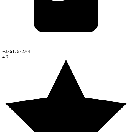
+33617672701
4.9