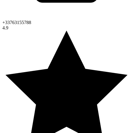
+33763155788
4.9