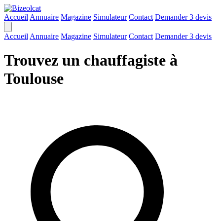
Accueil
Annuaire
Magazine
Simulateur
Contact
Demander 3 devis
Accueil
Annuaire
Magazine
Simulateur
Contact
Demander 3 devis
Trouvez un chauffagiste à
Toulouse