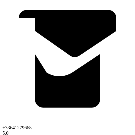
+33641279668
5.0