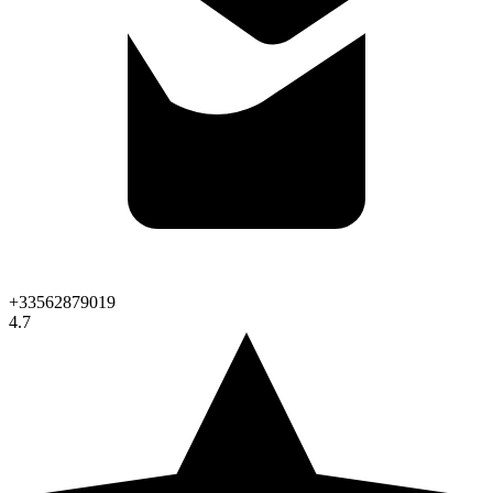
+33562879019
4.7