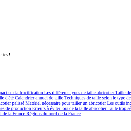
lics !
pact sur la fructification
Les différents types de taille abricotier
Taille d
lle d'été
Calendrier annuel de taille
Techniques de taille selon le type 
cotier palissé
Matériel nécessaire pour tailler un abricotier
Les outils i
s de production
Erreurs à éviter lors de la taille abricotier
Taille trop 
d de la France
Régions du nord de la France