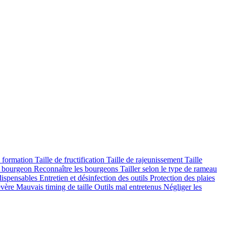
e formation
Taille de fructification
Taille de rajeunissement
Taille
de bourgeon
Reconnaître les bourgeons
Tailler selon le type de rameau
ndispensables
Entretien et désinfection des outils
Protection des plaies
sévère
Mauvais timing de taille
Outils mal entretenus
Négliger les