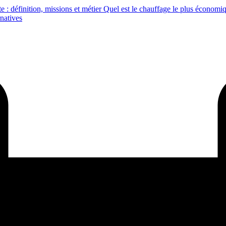
e : définition, missions et métier
Quel est le chauffage le plus économ
rnatives