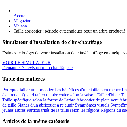
Accueil
Magazine
Maison
Taille abricotier : période et techniques pour un arbre productif
Simulateur d'installation de clim/chauffage
Estimez le budget de votre installation de clim/chauffage en quelques c
VOIR LE SIMULATEUR
Demander 3 devis pour un chauffagiste
Table des matières
Pourquoi tailler un abricotier
Les bénéfices d'une taille bien menée
Im
d'entretien
Quand tailler un abricotier selon la saison
Taille d'hiver
Tai
Taille spécifique selon la forme de l'arbre
Abricotier de plein vent
Abri
de taille
Signes d'un abricotier à rajeunir
Symptômes visuels
Symptôme
jeunes arbres
Particularités de la taille selon les régions
Régions du su
Articles de la même catégorie