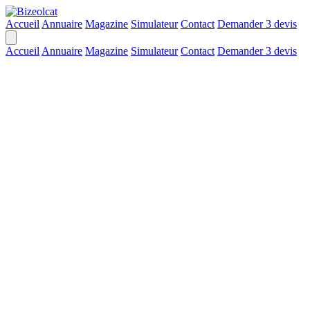
Accueil
Annuaire
Magazine
Simulateur
Contact
Demander 3 devis
Accueil
Annuaire
Magazine
Simulateur
Contact
Demander 3 devis