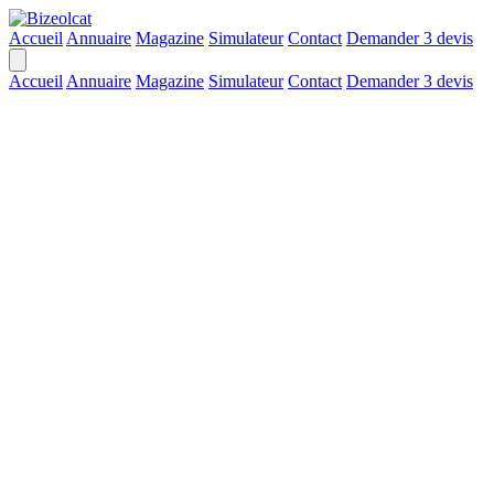
Accueil
Annuaire
Magazine
Simulateur
Contact
Demander 3 devis
Accueil
Annuaire
Magazine
Simulateur
Contact
Demander 3 devis