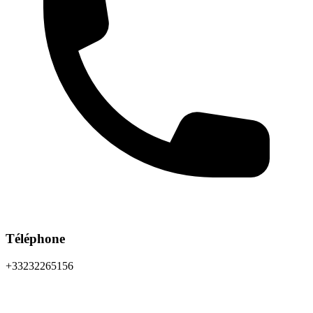
Téléphone
+33232265156