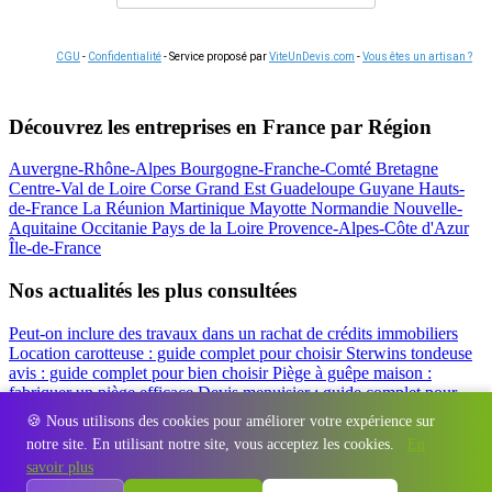
CGU
-
Confidentialité
- Service proposé par
ViteUnDevis.com
-
Vous êtes un artisan ?
Découvrez les entreprises en France par Région
Auvergne-Rhône-Alpes
Bourgogne-Franche-Comté
Bretagne
Centre-Val de Loire
Corse
Grand Est
Guadeloupe
Guyane
Hauts-
de-France
La Réunion
Martinique
Mayotte
Normandie
Nouvelle-
Aquitaine
Occitanie
Pays de la Loire
Provence-Alpes-Côte d'Azur
Île-de-France
Nos actualités les plus consultées
Peut-on inclure des travaux dans un rachat de crédits immobiliers
Location carotteuse : guide complet pour choisir
Sterwins tondeuse
avis : guide complet pour bien choisir
Piège à guêpe maison :
fabriquer un piège efficace
Devis menuisier : guide complet pour
obtenir le meilleur prix
Simulation rachat de crédit : regrouper prêt
🍪 Nous utilisons des cookies pour améliorer votre expérience sur
travaux et crédits
notre site. En utilisant notre site, vous acceptez les cookies.
En
Régions
-
Départements
-
Villes
-
Entreprises
-
Marques
-
Contact
-
savoir plus
Espace presse
-
Mentions légales