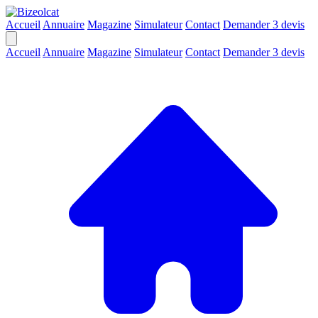
Accueil
Annuaire
Magazine
Simulateur
Contact
Demander 3 devis
Accueil
Annuaire
Magazine
Simulateur
Contact
Demander 3 devis