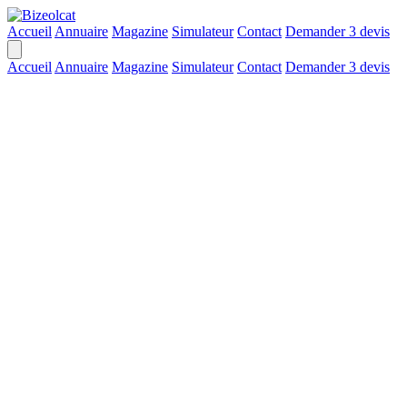
Accueil
Annuaire
Magazine
Simulateur
Contact
Demander 3 devis
Accueil
Annuaire
Magazine
Simulateur
Contact
Demander 3 devis