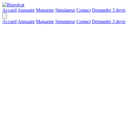
Accueil
Annuaire
Magazine
Simulateur
Contact
Demander 3 devis
Accueil
Annuaire
Magazine
Simulateur
Contact
Demander 3 devis