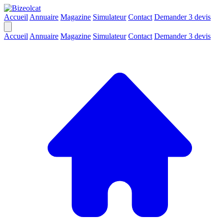
Accueil
Annuaire
Magazine
Simulateur
Contact
Demander 3 devis
Accueil
Annuaire
Magazine
Simulateur
Contact
Demander 3 devis