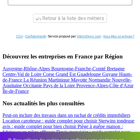
Retour à la liste des métiers
CGU
-
Confidentialité
- Service proposé par
ViteUnDevis.com
-
Vous êtes un artisan ?
Découvrez les entreprises en France par Région
Auvergne-Rhône-Alpes
Bourgogne-Franche-Comté
Bretagne
Centre-Val de Loire
Corse
Grand Est
Guadeloupe
Guyane
Hauts-
de-France
La Réunion
Martinique
Mayotte
Normandie
Nouvelle-
Aquitaine
Occitanie
Pays de la Loire
Provence-Alpes-Côte d'Azur
Île-de-France
Nos actualités les plus consultées
Peut-on inclure des travaux dans un rachat de crédits immobiliers
Location carotteuse : guide complet pour choisir
Sterwins tondeuse
avis : guide complet pour bien choisir
Piège à guêpe maison :
fabriquer un piège efficace
Devis menuisier : guide complet pour
obtenir le meilleur prix
Simulation rachat de crédit : regrouper prêt