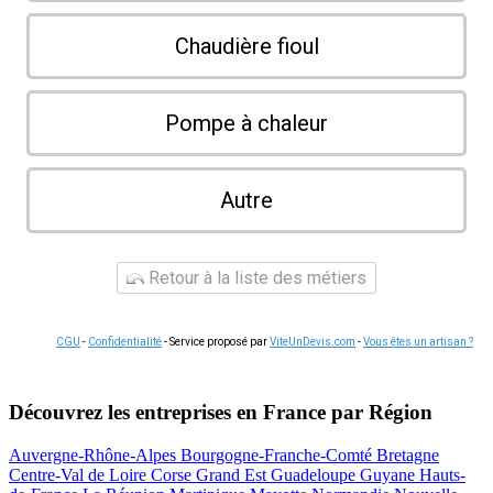
Chaudière fioul
Pompe à chaleur
Autre
Retour à la liste des métiers
CGU
-
Confidentialité
- Service proposé par
ViteUnDevis.com
-
Vous êtes un artisan ?
Découvrez les entreprises en France par Région
Auvergne-Rhône-Alpes
Bourgogne-Franche-Comté
Bretagne
Centre-Val de Loire
Corse
Grand Est
Guadeloupe
Guyane
Hauts-