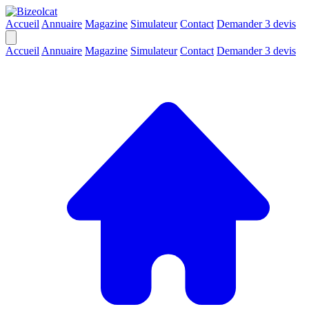
Accueil
Annuaire
Magazine
Simulateur
Contact
Demander 3 devis
Accueil
Annuaire
Magazine
Simulateur
Contact
Demander 3 devis