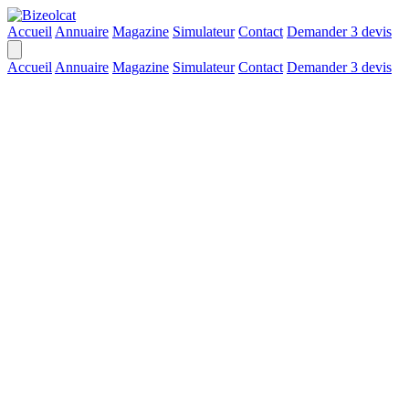
Accueil
Annuaire
Magazine
Simulateur
Contact
Demander 3 devis
Accueil
Annuaire
Magazine
Simulateur
Contact
Demander 3 devis