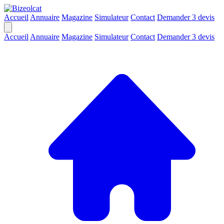
Accueil
Annuaire
Magazine
Simulateur
Contact
Demander 3 devis
Accueil
Annuaire
Magazine
Simulateur
Contact
Demander 3 devis