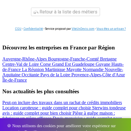
Retour à la liste des métiers
CGU
-
Confidentialité
- Service proposé par
ViteUnDevis.com
-
Vous êtes un artisan ?
Découvrez les entreprises en France par Région
Auvergne-Rhône-Alpes
Bourgogne-Franche-Comté
Bretagne
Centre-Val de Loire
Corse
Grand Est
Guadeloupe
Guyane
Hauts-
de-France
La Réunion
Martinique
Mayotte
Normandie
Nouvelle-
Aquitaine
Occitanie
Pays de la Loire
Provence-Alpes-Côte d'Azur
Île-de-France
Nos actualités les plus consultées
Peut-on inclure des travaux dans un rachat de crédits immobiliers
Location carotteuse : guide complet pour choisir
Sterwins tondeuse
avis : guide complet pour bien choisir
Piège à guêpe maison :
fabriquer un piège efficace
Devis menuisier : guide complet pour
obtenir le meilleur prix
Simulation rachat de crédit : regrouper prêt
🍪 Nous utilisons des cookies pour améliorer votre expérience sur
travaux et crédits