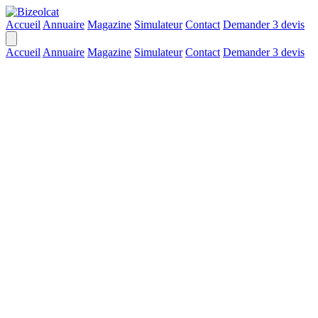
Accueil
Annuaire
Magazine
Simulateur
Contact
Demander 3 devis
Accueil
Annuaire
Magazine
Simulateur
Contact
Demander 3 devis