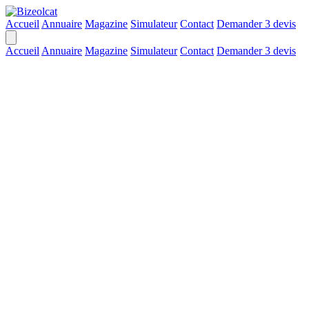
Accueil
Annuaire
Magazine
Simulateur
Contact
Demander 3 devis
Accueil
Annuaire
Magazine
Simulateur
Contact
Demander 3 devis