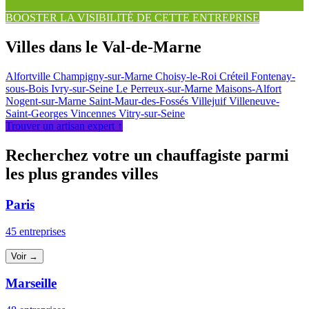
BOOSTER LA VISIBILITÉ DE CETTE ENTREPRISE
Villes dans le Val-de-Marne
Alfortville
Champigny-sur-Marne
Choisy-le-Roi
Créteil
Fontenay-
sous-Bois
Ivry-sur-Seine
Le Perreux-sur-Marne
Maisons-Alfort
Nogent-sur-Marne
Saint-Maur-des-Fossés
Villejuif
Villeneuve-
Saint-Georges
Vincennes
Vitry-sur-Seine
Trouver un artisan expert ↑
Recherchez votre un chauffagiste parmi
les plus grandes villes
Paris
45 entreprises
Voir →
Marseille