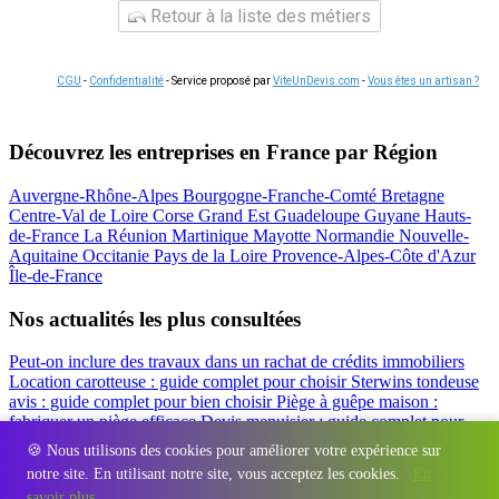
Retour à la liste des métiers
CGU
-
Confidentialité
- Service proposé par
ViteUnDevis.com
-
Vous êtes un artisan ?
Découvrez les entreprises en France par Région
Auvergne-Rhône-Alpes
Bourgogne-Franche-Comté
Bretagne
Centre-Val de Loire
Corse
Grand Est
Guadeloupe
Guyane
Hauts-
de-France
La Réunion
Martinique
Mayotte
Normandie
Nouvelle-
Aquitaine
Occitanie
Pays de la Loire
Provence-Alpes-Côte d'Azur
Île-de-France
Nos actualités les plus consultées
Peut-on inclure des travaux dans un rachat de crédits immobiliers
Location carotteuse : guide complet pour choisir
Sterwins tondeuse
avis : guide complet pour bien choisir
Piège à guêpe maison :
fabriquer un piège efficace
Devis menuisier : guide complet pour
obtenir le meilleur prix
Simulation rachat de crédit : regrouper prêt
🍪 Nous utilisons des cookies pour améliorer votre expérience sur
travaux et crédits
notre site. En utilisant notre site, vous acceptez les cookies.
En
Régions
-
Départements
-
Villes
-
Entreprises
-
Marques
-
Contact
-
savoir plus