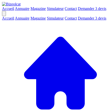
Accueil
Annuaire
Magazine
Simulateur
Contact
Demander 3 devis
Accueil
Annuaire
Magazine
Simulateur
Contact
Demander 3 devis