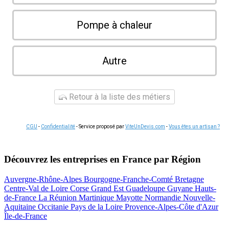
Pompe à chaleur
Autre
Retour à la liste des métiers
CGU
-
Confidentialité
- Service proposé par
ViteUnDevis.com
-
Vous êtes un artisan ?
Découvrez les entreprises en France par Région
Auvergne-Rhône-Alpes
Bourgogne-Franche-Comté
Bretagne
Centre-Val de Loire
Corse
Grand Est
Guadeloupe
Guyane
Hauts-
de-France
La Réunion
Martinique
Mayotte
Normandie
Nouvelle-
Aquitaine
Occitanie
Pays de la Loire
Provence-Alpes-Côte d'Azur
Île-de-France