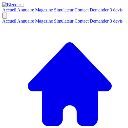
Accueil
Annuaire
Magazine
Simulateur
Contact
Demander 3 devis
Accueil
Annuaire
Magazine
Simulateur
Contact
Demander 3 devis