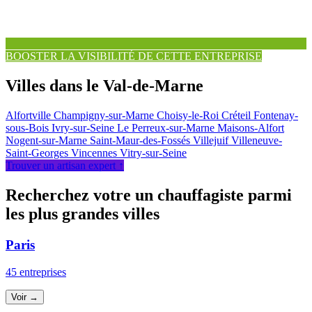
BOOSTER LA VISIBILITÉ DE CETTE ENTREPRISE
Villes dans le Val-de-Marne
Alfortville
Champigny-sur-Marne
Choisy-le-Roi
Créteil
Fontenay-
sous-Bois
Ivry-sur-Seine
Le Perreux-sur-Marne
Maisons-Alfort
Nogent-sur-Marne
Saint-Maur-des-Fossés
Villejuif
Villeneuve-
Saint-Georges
Vincennes
Vitry-sur-Seine
Trouver un artisan expert ↑
Recherchez votre un chauffagiste parmi
les plus grandes villes
Paris
45 entreprises
Voir →