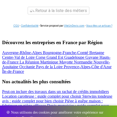
Retour à la liste des métiers
CGU
-
Confidentialité
- Service proposé par
ViteUnDevis.com
-
Vous êtes un artisan ?
Découvrez les entreprises en France par Région
Auvergne-Rhône-Alpes
Bourgogne-Franche-Comté
Bretagne
Centre-Val de Loire
Corse
Grand Est
Guadeloupe
Guyane
Hauts-
de-France
La Réunion
Martinique
Mayotte
Normandie
Nouvelle-
Aquitaine
Occitanie
Pays de la Loire
Provence-Alpes-Côte d'Azur
Île-de-France
Nos actualités les plus consultées
Peut-on inclure des travaux dans un rachat de crédits immobiliers
Location carotteuse : guide complet pour choisir
Sterwins tondeuse
avis : guide complet pour bien choisir
Piège à guêpe maison :
fabriquer un piège efficace
Devis menuisier : guide complet pour
obtenir le meilleur prix
Simulation rachat de crédit : regrouper prêt
🍪 Nous utilisons des cookies pour améliorer votre expérience sur
travaux et crédits