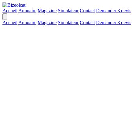
Accueil
Annuaire
Magazine
Simulateur
Contact
Demander 3 devis
Accueil
Annuaire
Magazine
Simulateur
Contact
Demander 3 devis