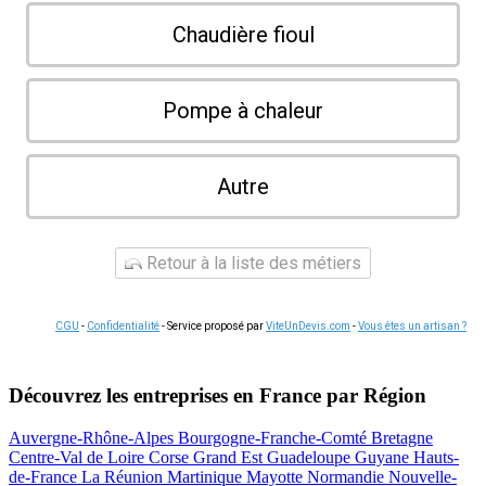
Chaudière fioul
Pompe à chaleur
Autre
Retour à la liste des métiers
CGU
-
Confidentialité
- Service proposé par
ViteUnDevis.com
-
Vous êtes un artisan ?
Découvrez les entreprises en France par Région
Auvergne-Rhône-Alpes
Bourgogne-Franche-Comté
Bretagne
Centre-Val de Loire
Corse
Grand Est
Guadeloupe
Guyane
Hauts-
de-France
La Réunion
Martinique
Mayotte
Normandie
Nouvelle-