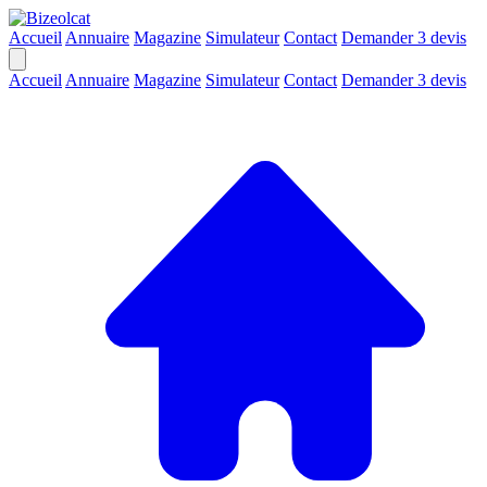
Accueil
Annuaire
Magazine
Simulateur
Contact
Demander 3 devis
Accueil
Annuaire
Magazine
Simulateur
Contact
Demander 3 devis