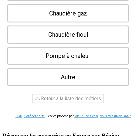
Chaudière gaz
Chaudière fioul
Pompe à chaleur
Autre
Retour à la liste des métiers
CGU
-
Confidentialité
- Service proposé par
ViteUnDevis.com
-
Vous êtes un artisan ?
Découvrez les entreprises en France par Région