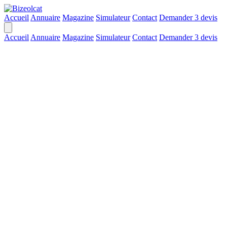
Accueil
Annuaire
Magazine
Simulateur
Contact
Demander 3 devis
Accueil
Annuaire
Magazine
Simulateur
Contact
Demander 3 devis