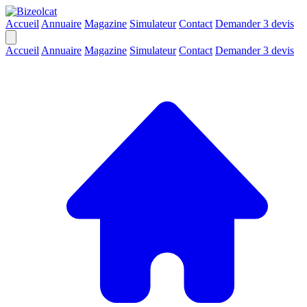
Accueil
Annuaire
Magazine
Simulateur
Contact
Demander 3 devis
Accueil
Annuaire
Magazine
Simulateur
Contact
Demander 3 devis