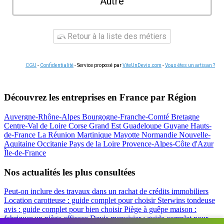
Autre
Retour à la liste des métiers
CGU
-
Confidentialité
- Service proposé par
ViteUnDevis.com
-
Vous êtes un artisan ?
Découvrez les entreprises en France par Région
Auvergne-Rhône-Alpes
Bourgogne-Franche-Comté
Bretagne
Centre-Val de Loire
Corse
Grand Est
Guadeloupe
Guyane
Hauts-
de-France
La Réunion
Martinique
Mayotte
Normandie
Nouvelle-
Aquitaine
Occitanie
Pays de la Loire
Provence-Alpes-Côte d'Azur
Île-de-France
Nos actualités les plus consultées
Peut-on inclure des travaux dans un rachat de crédits immobiliers
Location carotteuse : guide complet pour choisir
Sterwins tondeuse
avis : guide complet pour bien choisir
Piège à guêpe maison :
fabriquer un piège efficace
Devis menuisier : guide complet pour