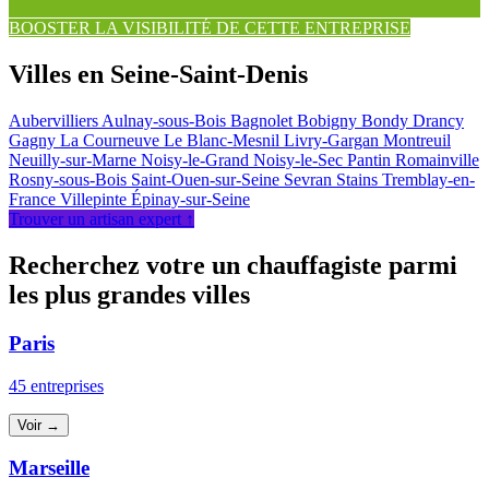
BOOSTER LA VISIBILITÉ DE CETTE ENTREPRISE
Villes en Seine-Saint-Denis
Aubervilliers
Aulnay-sous-Bois
Bagnolet
Bobigny
Bondy
Drancy
Gagny
La Courneuve
Le Blanc-Mesnil
Livry-Gargan
Montreuil
Neuilly-sur-Marne
Noisy-le-Grand
Noisy-le-Sec
Pantin
Romainville
Rosny-sous-Bois
Saint-Ouen-sur-Seine
Sevran
Stains
Tremblay-en-
France
Villepinte
Épinay-sur-Seine
Trouver un artisan expert ↑
Recherchez votre un chauffagiste parmi
les plus grandes villes
Paris
45 entreprises
Voir →
Marseille