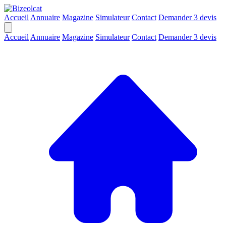
Accueil
Annuaire
Magazine
Simulateur
Contact
Demander 3 devis
Accueil
Annuaire
Magazine
Simulateur
Contact
Demander 3 devis