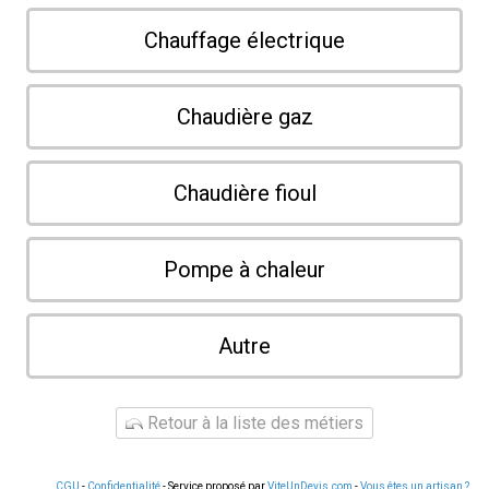
Chauffage électrique
Chaudière gaz
Chaudière fioul
Pompe à chaleur
Autre
Retour à la liste des métiers
CGU
-
Confidentialité
- Service proposé par
ViteUnDevis.com
-
Vous êtes un artisan ?