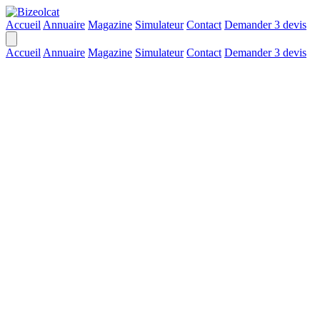
Accueil
Annuaire
Magazine
Simulateur
Contact
Demander 3 devis
Accueil
Annuaire
Magazine
Simulateur
Contact
Demander 3 devis