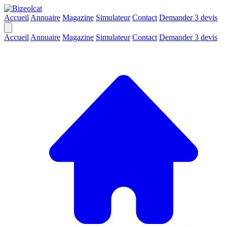
Accueil
Annuaire
Magazine
Simulateur
Contact
Demander 3 devis
Accueil
Annuaire
Magazine
Simulateur
Contact
Demander 3 devis