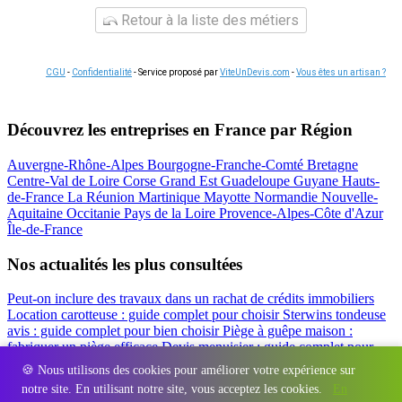
Retour à la liste des métiers
CGU
-
Confidentialité
- Service proposé par
ViteUnDevis.com
-
Vous êtes un artisan ?
Découvrez les entreprises en France par Région
Auvergne-Rhône-Alpes
Bourgogne-Franche-Comté
Bretagne
Centre-Val de Loire
Corse
Grand Est
Guadeloupe
Guyane
Hauts-
de-France
La Réunion
Martinique
Mayotte
Normandie
Nouvelle-
Aquitaine
Occitanie
Pays de la Loire
Provence-Alpes-Côte d'Azur
Île-de-France
Nos actualités les plus consultées
Peut-on inclure des travaux dans un rachat de crédits immobiliers
Location carotteuse : guide complet pour choisir
Sterwins tondeuse
avis : guide complet pour bien choisir
Piège à guêpe maison :
fabriquer un piège efficace
Devis menuisier : guide complet pour
obtenir le meilleur prix
Simulation rachat de crédit : regrouper prêt
🍪 Nous utilisons des cookies pour améliorer votre expérience sur
travaux et crédits
notre site. En utilisant notre site, vous acceptez les cookies.
En
Régions
-
Départements
-
Villes
-
Entreprises
-
Marques
-
Contact
-