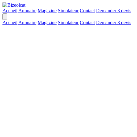
Accueil
Annuaire
Magazine
Simulateur
Contact
Demander 3 devis
Accueil
Annuaire
Magazine
Simulateur
Contact
Demander 3 devis