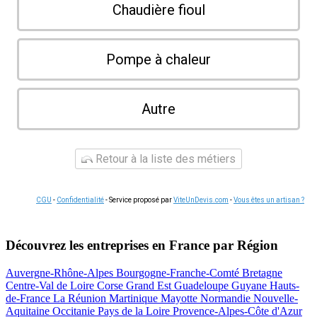
Chaudière fioul
Pompe à chaleur
Autre
Retour à la liste des métiers
CGU
-
Confidentialité
- Service proposé par
ViteUnDevis.com
-
Vous êtes un artisan ?
Découvrez les entreprises en France par Région
Auvergne-Rhône-Alpes
Bourgogne-Franche-Comté
Bretagne
Centre-Val de Loire
Corse
Grand Est
Guadeloupe
Guyane
Hauts-
de-France
La Réunion
Martinique
Mayotte
Normandie
Nouvelle-
Aquitaine
Occitanie
Pays de la Loire
Provence-Alpes-Côte d'Azur