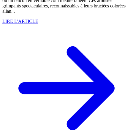
ou un balcon en véritable coin méditerranéen. Ces arbustes
grimpants spectaculaires, reconnaissables à leurs bractées colorées
allan...
LIRE L'ARTICLE