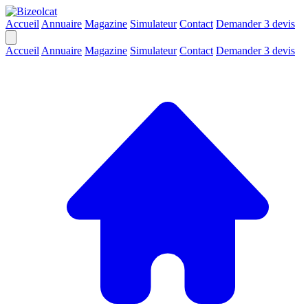
Accueil
Annuaire
Magazine
Simulateur
Contact
Demander 3 devis
Accueil
Annuaire
Magazine
Simulateur
Contact
Demander 3 devis