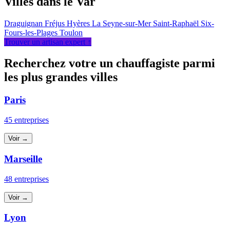
Villes dans le Var
Draguignan
Fréjus
Hyères
La Seyne-sur-Mer
Saint-Raphaël
Six-
Fours-les-Plages
Toulon
Trouver un artisan expert ↑
Recherchez votre un chauffagiste parmi
les plus grandes villes
Paris
45 entreprises
Voir →
Marseille
48 entreprises
Voir →
Lyon