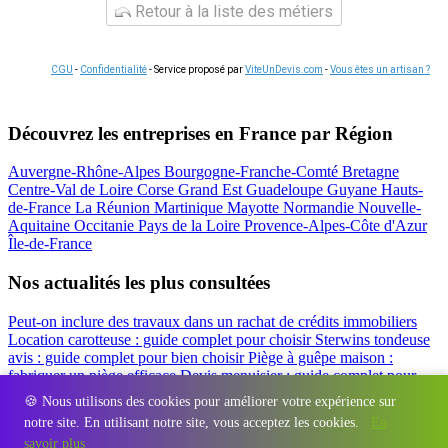
Retour à la liste des métiers
CGU
-
Confidentialité
- Service proposé par
ViteUnDevis.com
-
Vous êtes un artisan ?
Découvrez les entreprises en France par Région
Auvergne-Rhône-Alpes
Bourgogne-Franche-Comté
Bretagne
Centre-Val de Loire
Corse
Grand Est
Guadeloupe
Guyane
Hauts-
de-France
La Réunion
Martinique
Mayotte
Normandie
Nouvelle-
Aquitaine
Occitanie
Pays de la Loire
Provence-Alpes-Côte d'Azur
Île-de-France
Nos actualités les plus consultées
Peut-on inclure des travaux dans un rachat de crédits immobiliers
Location carotteuse : guide complet pour choisir
Sterwins tondeuse
avis : guide complet pour bien choisir
Piège à guêpe maison :
fabriquer un piège efficace
Devis menuisier : guide complet pour
obtenir le meilleur prix
Simulation rachat de crédit : regrouper prêt
🍪 Nous utilisons des cookies pour améliorer votre expérience sur
travaux et crédits
notre site. En utilisant notre site, vous acceptez les cookies.
En
Régions
-
Départements
-
Villes
-
Entreprises
-
Marques
-
Contact
-
savoir plus
Espace presse
-
Mentions légales