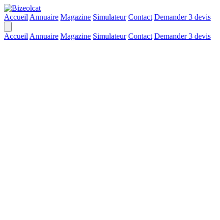
Accueil
Annuaire
Magazine
Simulateur
Contact
Demander 3 devis
Accueil
Annuaire
Magazine
Simulateur
Contact
Demander 3 devis