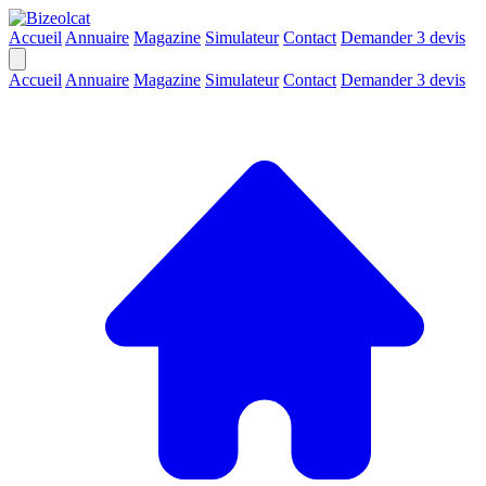
Accueil
Annuaire
Magazine
Simulateur
Contact
Demander 3 devis
Accueil
Annuaire
Magazine
Simulateur
Contact
Demander 3 devis