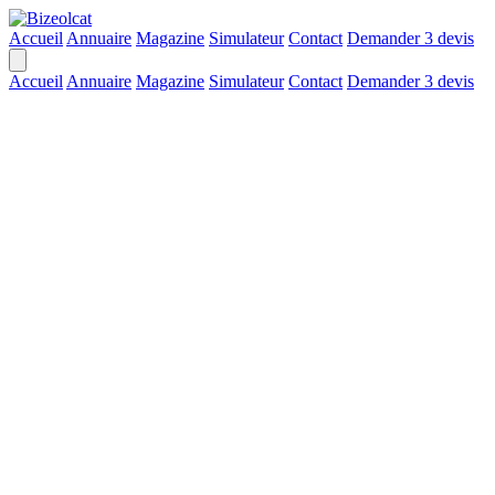
Accueil
Annuaire
Magazine
Simulateur
Contact
Demander 3 devis
Accueil
Annuaire
Magazine
Simulateur
Contact
Demander 3 devis