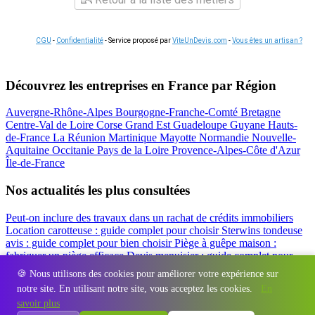
CGU
-
Confidentialité
- Service proposé par
ViteUnDevis.com
-
Vous êtes un artisan ?
Découvrez les entreprises en France par Région
Auvergne-Rhône-Alpes
Bourgogne-Franche-Comté
Bretagne
Centre-Val de Loire
Corse
Grand Est
Guadeloupe
Guyane
Hauts-
de-France
La Réunion
Martinique
Mayotte
Normandie
Nouvelle-
Aquitaine
Occitanie
Pays de la Loire
Provence-Alpes-Côte d'Azur
Île-de-France
Nos actualités les plus consultées
Peut-on inclure des travaux dans un rachat de crédits immobiliers
Location carotteuse : guide complet pour choisir
Sterwins tondeuse
avis : guide complet pour bien choisir
Piège à guêpe maison :
fabriquer un piège efficace
Devis menuisier : guide complet pour
obtenir le meilleur prix
Simulation rachat de crédit : regrouper prêt
🍪 Nous utilisons des cookies pour améliorer votre expérience sur
travaux et crédits
notre site. En utilisant notre site, vous acceptez les cookies.
En
Régions
-
Départements
-
Villes
-
Entreprises
-
Marques
-
Contact
-
savoir plus
Espace presse
-
Mentions légales