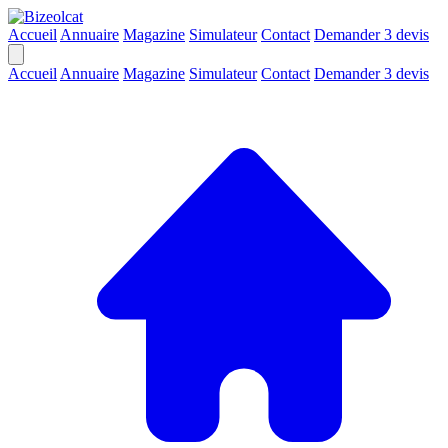
Accueil
Annuaire
Magazine
Simulateur
Contact
Demander 3 devis
Accueil
Annuaire
Magazine
Simulateur
Contact
Demander 3 devis