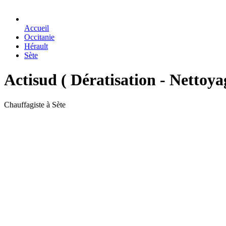
Accueil
Occitanie
Hérault
Sète
Actisud ( Dératisation - Nettoya
Chauffagiste à Sète