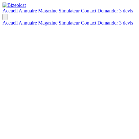
Accueil
Annuaire
Magazine
Simulateur
Contact
Demander 3 devis
Accueil
Annuaire
Magazine
Simulateur
Contact
Demander 3 devis