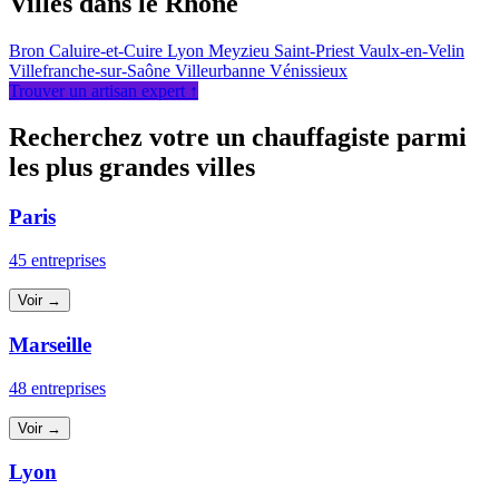
Villes dans le Rhône
Bron
Caluire-et-Cuire
Lyon
Meyzieu
Saint-Priest
Vaulx-en-Velin
Villefranche-sur-Saône
Villeurbanne
Vénissieux
Trouver un artisan expert ↑
Recherchez votre un chauffagiste parmi
les plus grandes villes
Paris
45 entreprises
Voir →
Marseille
48 entreprises
Voir →
Lyon