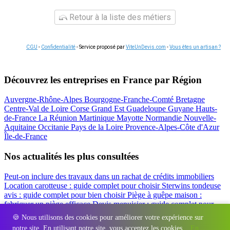
Retour à la liste des métiers
CGU
-
Confidentialité
- Service proposé par
ViteUnDevis.com
-
Vous êtes un artisan ?
Découvrez les entreprises en France par Région
Auvergne-Rhône-Alpes
Bourgogne-Franche-Comté
Bretagne
Centre-Val de Loire
Corse
Grand Est
Guadeloupe
Guyane
Hauts-
de-France
La Réunion
Martinique
Mayotte
Normandie
Nouvelle-
Aquitaine
Occitanie
Pays de la Loire
Provence-Alpes-Côte d'Azur
Île-de-France
Nos actualités les plus consultées
Peut-on inclure des travaux dans un rachat de crédits immobiliers
Location carotteuse : guide complet pour choisir
Sterwins tondeuse
avis : guide complet pour bien choisir
Piège à guêpe maison :
fabriquer un piège efficace
Devis menuisier : guide complet pour
obtenir le meilleur prix
Simulation rachat de crédit : regrouper prêt
🍪 Nous utilisons des cookies pour améliorer votre expérience sur
travaux et crédits
notre site. En utilisant notre site, vous acceptez les cookies.
En