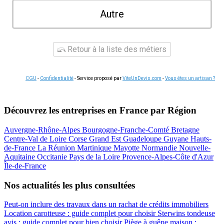
Autre
Retour à la liste des métiers
CGU
-
Confidentialité
- Service proposé par
ViteUnDevis.com
-
Vous êtes un artisan ?
Découvrez les entreprises en France par Région
Auvergne-Rhône-Alpes
Bourgogne-Franche-Comté
Bretagne
Centre-Val de Loire
Corse
Grand Est
Guadeloupe
Guyane
Hauts-
de-France
La Réunion
Martinique
Mayotte
Normandie
Nouvelle-
Aquitaine
Occitanie
Pays de la Loire
Provence-Alpes-Côte d'Azur
Île-de-France
Nos actualités les plus consultées
Peut-on inclure des travaux dans un rachat de crédits immobiliers
Location carotteuse : guide complet pour choisir
Sterwins tondeuse
avis : guide complet pour bien choisir
Piège à guêpe maison :