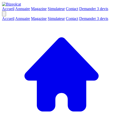
Accueil
Annuaire
Magazine
Simulateur
Contact
Demander 3 devis
Accueil
Annuaire
Magazine
Simulateur
Contact
Demander 3 devis