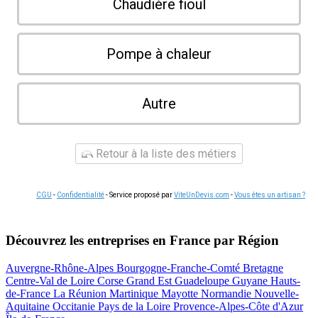
Chaudière fioul
Pompe à chaleur
Autre
Retour à la liste des métiers
CGU
-
Confidentialité
- Service proposé par
ViteUnDevis.com
-
Vous êtes un artisan ?
Découvrez les entreprises en France par Région
Auvergne-Rhône-Alpes
Bourgogne-Franche-Comté
Bretagne
Centre-Val de Loire
Corse
Grand Est
Guadeloupe
Guyane
Hauts-
de-France
La Réunion
Martinique
Mayotte
Normandie
Nouvelle-
Aquitaine
Occitanie
Pays de la Loire
Provence-Alpes-Côte d'Azur