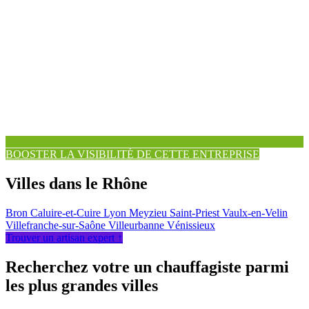
BOOSTER LA VISIBILITÉ DE CETTE ENTREPRISE
Villes dans le Rhône
Bron
Caluire-et-Cuire
Lyon
Meyzieu
Saint-Priest
Vaulx-en-Velin
Villefranche-sur-Saône
Villeurbanne
Vénissieux
Trouver un artisan expert ↑
Recherchez votre un chauffagiste parmi
les plus grandes villes