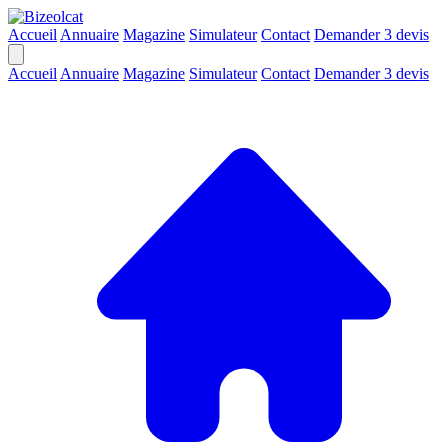
Accueil
Annuaire
Magazine
Simulateur
Contact
Demander 3 devis
Accueil
Annuaire
Magazine
Simulateur
Contact
Demander 3 devis