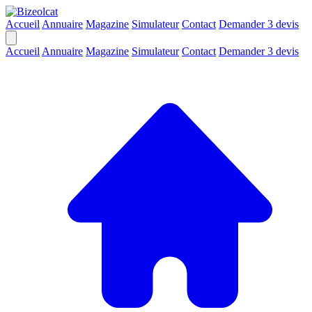
Accueil
Annuaire
Magazine
Simulateur
Contact
Demander 3 devis
Accueil
Annuaire
Magazine
Simulateur
Contact
Demander 3 devis