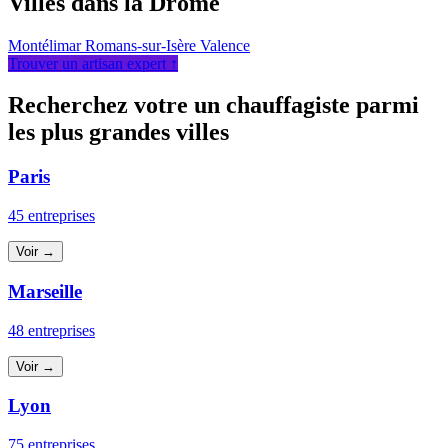
Villes dans la Drôme
Montélimar
Romans-sur-Isère
Valence
Trouver un artisan expert ↑
Recherchez votre un chauffagiste parmi
les plus grandes villes
Paris
45 entreprises
Voir →
Marseille
48 entreprises
Voir →
Lyon
75 entreprises