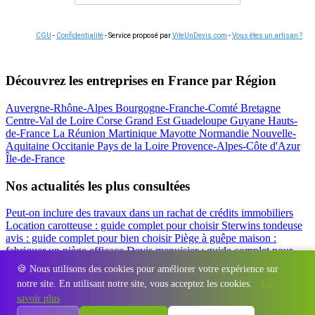
CGU
-
Confidentialité
- Service proposé par
ViteUnDevis.com
-
Vous êtes un artisan ?
Découvrez les entreprises en France par Région
Auvergne-Rhône-Alpes
Bourgogne-Franche-Comté
Bretagne
Centre-Val de Loire
Corse
Grand Est
Guadeloupe
Guyane
Hauts-
de-France
La Réunion
Martinique
Mayotte
Normandie
Nouvelle-
Aquitaine
Occitanie
Pays de la Loire
Provence-Alpes-Côte d'Azur
Île-de-France
Nos actualités les plus consultées
Peut-on inclure des travaux dans un rachat de crédits immobiliers
Location carotteuse : guide complet pour choisir
Sterwins tondeuse
avis : guide complet pour bien choisir
Piège à guêpe maison :
fabriquer un piège efficace
Devis menuisier : guide complet pour
obtenir le meilleur prix
Simulation rachat de crédit : regrouper prêt
🍪 Nous utilisons des cookies pour améliorer votre expérience sur
travaux et crédits
notre site. En utilisant notre site, vous acceptez les cookies.
En
Régions
-
Départements
-
Villes
-
Entreprises
-
Marques
-
Contact
-
savoir plus
Espace presse
-
Mentions légales