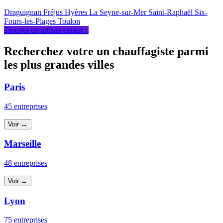
Draguignan
Fréjus
Hyères
La Seyne-sur-Mer
Saint-Raphaël
Six-
Fours-les-Plages
Toulon
Trouver un artisan expert ↑
Recherchez votre un chauffagiste parmi
les plus grandes villes
Paris
45 entreprises
Voir →
Marseille
48 entreprises
Voir →
Lyon
75 entreprises