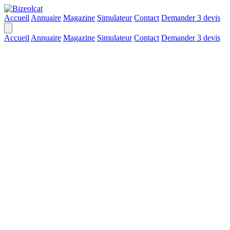
Accueil
Annuaire
Magazine
Simulateur
Contact
Demander 3 devis
Accueil
Annuaire
Magazine
Simulateur
Contact
Demander 3 devis