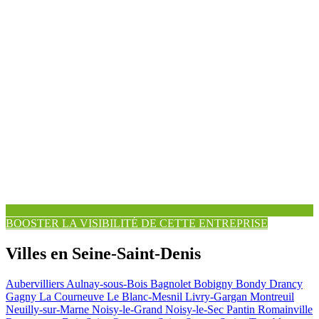
BOOSTER LA VISIBILITÉ DE CETTE ENTREPRISE
Villes en Seine-Saint-Denis
Aubervilliers
Aulnay-sous-Bois
Bagnolet
Bobigny
Bondy
Drancy
Gagny
La Courneuve
Le Blanc-Mesnil
Livry-Gargan
Montreuil
Neuilly-sur-Marne
Noisy-le-Grand
Noisy-le-Sec
Pantin
Romainville