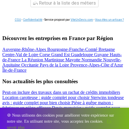
Retour à la liste des métiers
CGU
-
Confidentialité
- Service proposé par
ViteUnDevis.com
-
Vous êtes un artisan ?
Découvrez les entreprises en France par Région
Auvergne-Rhône-Alpes
Bourgogne-Franche-Comté
Bretagne
Centre-Val de Loire
Corse
Grand Est
Guadeloupe
Guyane
Hauts-
de-France
La Réunion
Martinique
Mayotte
Normandie
Nouvelle-
Aquitaine
Occitanie
Pays de la Loire
Provence-Alpes-Côte d'Azur
Île-de-France
Nos actualités les plus consultées
Peut-on inclure des travaux dans un rachat de crédits immobiliers
Location carotteuse : guide complet pour choisir
Sterwins tondeuse
avis : guide complet pour bien choisir
Piège à guêpe maison :
fabriquer un piège efficace
Devis menuisier : guide complet pour
obtenir le meilleur prix
Simulation rachat de crédit : regrouper prêt
🍪 Nous utilisons des cookies pour améliorer votre expérience sur
travaux et crédits
notre site. En utilisant notre site, vous acceptez les cookies.
En
Régions
-
Départements
-
Villes
-
Entreprises
-
Marques
-
Contact
-
savoir plus
Espace presse
-
Mentions légales