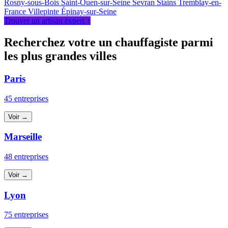
Rosny-sous-Bois
Saint-Ouen-sur-Seine
Sevran
Stains
Tremblay-en-
France
Villepinte
Épinay-sur-Seine
Trouver un artisan expert ↑
Recherchez votre un chauffagiste parmi
les plus grandes villes
Paris
45 entreprises
Voir →
Marseille
48 entreprises
Voir →
Lyon
75 entreprises