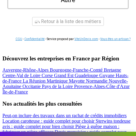
Autre
Retour à la liste des métiers
CGU
-
Confidentialité
- Service proposé par
ViteUnDevis.com
-
Vous êtes un artisan ?
Découvrez les entreprises en France par Région
Auvergne-Rhône-Alpes
Bourgogne-Franche-Comté
Bretagne
Centre-Val de Loire
Corse
Grand Est
Guadeloupe
Guyane
Hauts-
de-France
La Réunion
Martinique
Mayotte
Normandie
Nouvelle-
Aquitaine
Occitanie
Pays de la Loire
Provence-Alpes-Côte d'Azur
Île-de-France
Nos actualités les plus consultées
Peut-on inclure des travaux dans un rachat de crédits immobiliers
Location carotteuse : guide complet pour choisir
Sterwins tondeuse
avis : guide complet pour bien choisir
Piège à guêpe maison :
fabriquer un piège efficace
Devis menuisier : guide complet pour