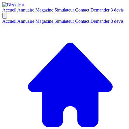
Accueil
Annuaire
Magazine
Simulateur
Contact
Demander 3 devis
Accueil
Annuaire
Magazine
Simulateur
Contact
Demander 3 devis