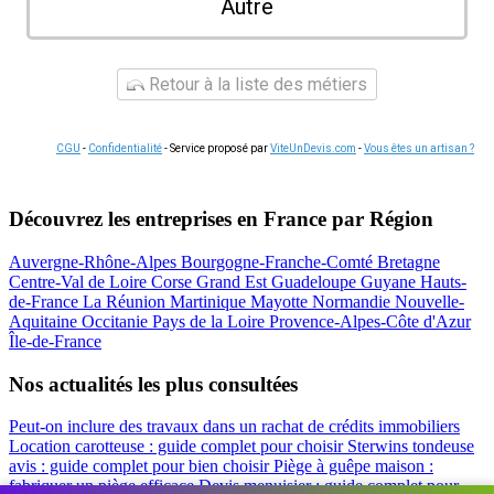
Autre
Retour à la liste des métiers
CGU
-
Confidentialité
- Service proposé par
ViteUnDevis.com
-
Vous êtes un artisan ?
Découvrez les entreprises en France par Région
Auvergne-Rhône-Alpes
Bourgogne-Franche-Comté
Bretagne
Centre-Val de Loire
Corse
Grand Est
Guadeloupe
Guyane
Hauts-
de-France
La Réunion
Martinique
Mayotte
Normandie
Nouvelle-
Aquitaine
Occitanie
Pays de la Loire
Provence-Alpes-Côte d'Azur
Île-de-France
Nos actualités les plus consultées
Peut-on inclure des travaux dans un rachat de crédits immobiliers
Location carotteuse : guide complet pour choisir
Sterwins tondeuse
avis : guide complet pour bien choisir
Piège à guêpe maison :
fabriquer un piège efficace
Devis menuisier : guide complet pour