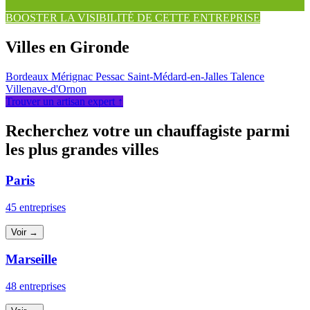
BOOSTER LA VISIBILITÉ DE CETTE ENTREPRISE
Villes en Gironde
Bordeaux
Mérignac
Pessac
Saint-Médard-en-Jalles
Talence
Villenave-d'Ornon
Trouver un artisan expert ↑
Recherchez votre un chauffagiste parmi
les plus grandes villes
Paris
45 entreprises
Voir →
Marseille
48 entreprises