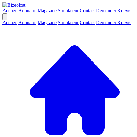
Accueil
Annuaire
Magazine
Simulateur
Contact
Demander 3 devis
Accueil
Annuaire
Magazine
Simulateur
Contact
Demander 3 devis